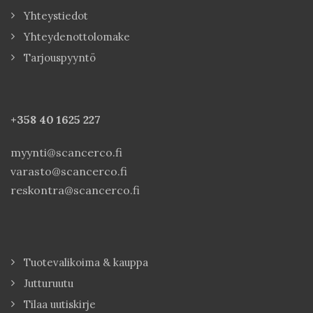
Yhteystiedot
Yhteydenottolomake
Tarjouspyyntö
+358 40
1625 227
myynti@scancerco.fi
varasto@scancerco.fi
reskontra@scancerco.fi
Tuotevalikoima & kauppa
Jutturuutu
Tilaa uutiskirje