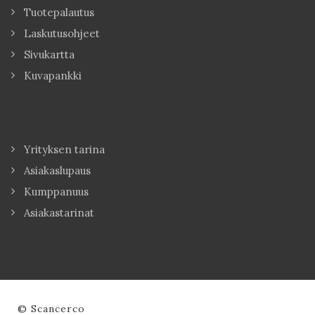
Tuotepalautus
Laskutusohjeet
Sivukartta
Kuvapankki
Yrityksen tarina
Asiakaslupaus
Kumppanuus
Asiakastarinat
© Scancerco