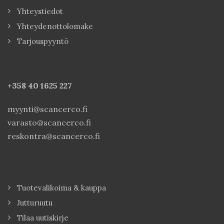
Yhteystiedot
Yhteydenottolomake
Tarjouspyyntö
+358 40
1625 227
myynti@scancerco.fi
varasto@scancerco.fi
reskontra@scancerco.fi
Tuotevalikoima & kauppa
Jutturuutu
Tilaa uutiskirje