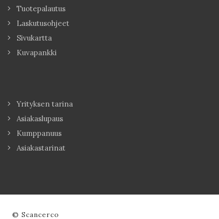
Tuotepalautus
Laskutusohjeet
Sivukartta
Kuvapankki
Yrityksen tarina
Asiakaslupaus
Kumppanuus
Asiakastarinat
© Scancerco