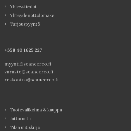
Yhteystiedot
Yhteydenottolomake
Tarjouspyyntö
+358 40
1625 227
myynti@scancerco.fi
varasto@scancerco.fi
reskontra@scancerco.fi
Tuotevalikoima & kauppa
Jutturuutu
Tilaa uutiskirje