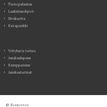
Tuotepalautus
Laskutusohjeet
Sivukartta
Kuvapankki
Yrityksen tarina
Asiakaslupaus
Kumppanuus
Asiakastarinat
© Scancerco