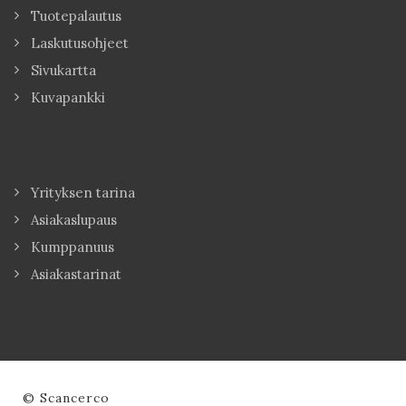
Tuotepalautus
Laskutusohjeet
Sivukartta
Kuvapankki
Yrityksen tarina
Asiakaslupaus
Kumppanuus
Asiakastarinat
© Scancerco