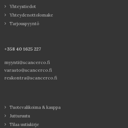
Yhteystiedot
Yhteydenottolomake
Tarjouspyyntö
+358 40
1625 227
myynti@scancerco.fi
varasto@scancerco.fi
reskontra@scancerco.fi
Tuotevalikoima & kauppa
Jutturuutu
Tilaa uutiskirje