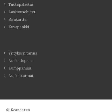
Tuotepalautus
Laskutusohjeet
Sivukartta
Kuvapankki
Yrityksen tarina
Asiakaslupaus
Kumppanuus
Asiakastarinat
© Scancerco