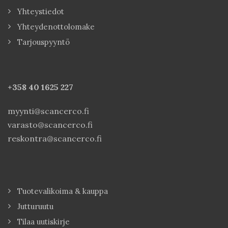
Yhteystiedot
Yhteydenottolomake
Tarjouspyyntö
+358 40
1625 227
myynti@scancerco.fi
varasto@scancerco.fi
reskontra@scancerco.fi
Tuotevalikoima & kauppa
Jutturuutu
Tilaa uutiskirje