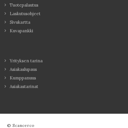
Tuotepalautus
Laskutusohjeet
Sivukartta
Kuvapankki
Yrityksen tarina
Asiakaslupaus
Kumppanuus
Asiakastarinat
© Scancerco