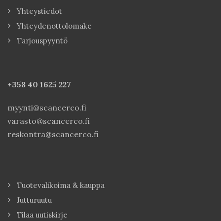
Yhteystiedot
Yhteydenottolomake
Tarjouspyyntö
+358 40
1625 227
myynti@scancerco.fi
varasto@scancerco.fi
reskontra@scancerco.fi
Tuotevalikoima & kauppa
Jutturuutu
Tilaa uutiskirje