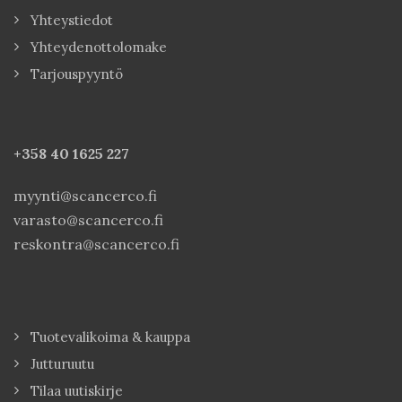
Yhteystiedot
Yhteydenottolomake
Tarjouspyyntö
+358 40
1625 227
myynti@scancerco.fi
varasto@scancerco.fi
reskontra@scancerco.fi
Tuotevalikoima & kauppa
Jutturuutu
Tilaa uutiskirje