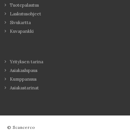
Tuotepalautus
Laskutusohjeet
Sivukartta
Kuvapankki
Yrityksen tarina
Asiakaslupaus
Kumppanuus
Asiakastarinat
© Scancerco