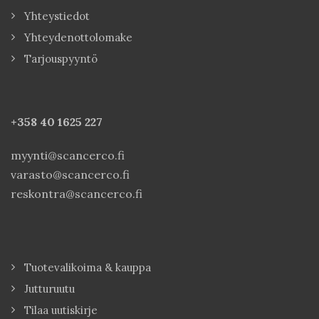
Yhteystiedot
Yhteydenottolomake
Tarjouspyyntö
+358 40
1625 227
myynti@scancerco.fi
varasto@scancerco.fi
reskontra@scancerco.fi
Tuotevalikoima & kauppa
Jutturuutu
Tilaa uutiskirje