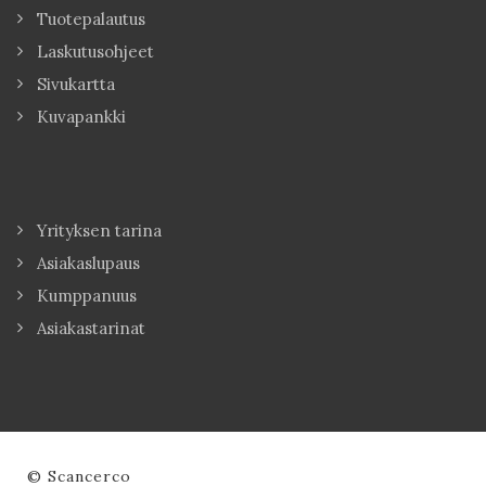
Tuotepalautus
Laskutusohjeet
Sivukartta
Kuvapankki
Yrityksen tarina
Asiakaslupaus
Kumppanuus
Asiakastarinat
© Scancerco