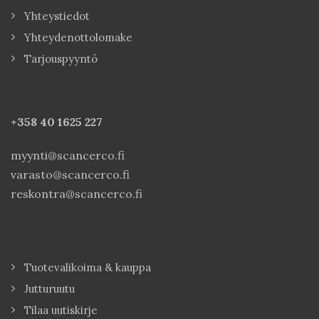
Yhteystiedot
Yhteydenottolomake
Tarjouspyyntö
+358 40
1625 227
myynti@scancerco.fi
varasto@scancerco.fi
reskontra@scancerco.fi
Tuotevalikoima & kauppa
Jutturuutu
Tilaa uutiskirje