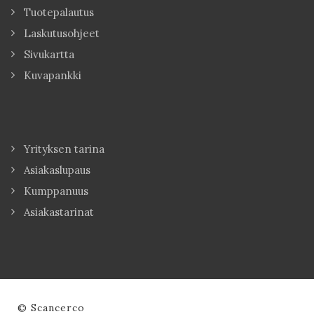
Tuotepalautus
Laskutusohjeet
Sivukartta
Kuvapankki
Yrityksen tarina
Asiakaslupaus
Kumppanuus
Asiakastarinat
© Scancerco