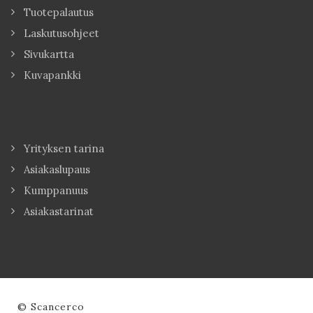
Tuotepalautus
Laskutusohjeet
Sivukartta
Kuvapankki
Yrityksen tarina
Asiakaslupaus
Kumppanuus
Asiakastarinat
© Scancerco