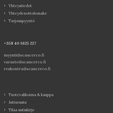
Yhteystiedot
Yhteydenottolomake
Tarjouspyyntö
+358 40
1625 227
myynti@scancerco.fi
varasto@scancerco.fi
reskontra@scancerco.fi
Tuotevalikoima & kauppa
Jutturuutu
Tilaa uutiskirje