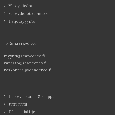
Yhteystiedot
Yhteydenottolomake
Tarjouspyyntö
+358 40
1625 227
myynti@scancerco.fi
varasto@scancerco.fi
reskontra@scancerco.fi
Tuotevalikoima & kauppa
Jutturuutu
Tilaa uutiskirje