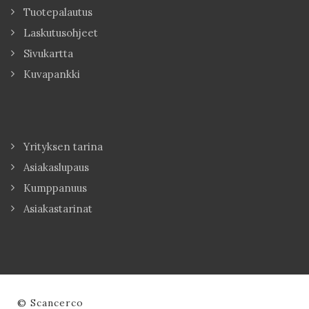
Tuotepalautus
Laskutusohjeet
Sivukartta
Kuvapankki
Yrityksen tarina
Asiakaslupaus
Kumppanuus
Asiakastarinat
© Scancerco