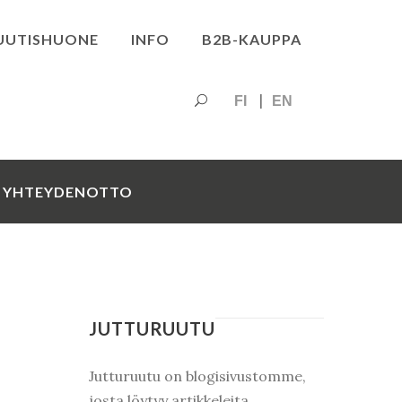
UUTISHUONE
INFO
B2B-KAUPPA
FI
EN
YHTEYDENOTTO
JUTTURUUTU
Jutturuutu on blogisivustomme,
josta löytyy artikkeleita