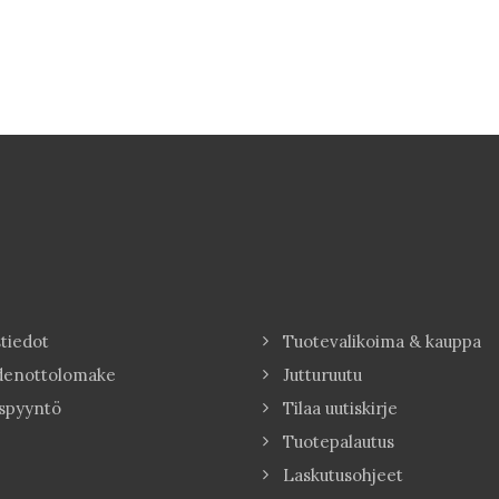
tiedot
Tuotevalikoima & kauppa
denottolomake
Jutturuutu
spyyntö
Tilaa uutiskirje
Tuotepalautus
Laskutusohjeet