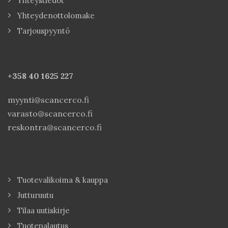
Yhteystiedot
Yhteydenottolomake
Tarjouspyyntö
+358 40
1625 227
myynti@scancerco.fi
varasto@scancerco.fi
reskontra@scancerco.fi
Tuotevalikoima & kauppa
Jutturuutu
Tilaa uutiskirje
Tuotepalautus