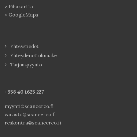
>
Pihakartta
>
GoogleMaps
Yhteystiedot
Yhteydenottolomake
Tarjouspyyntö
+358 40
1625 227
myynti@scancerco.fi
varasto@scancerco.fi
reskontra@scancerco.fi