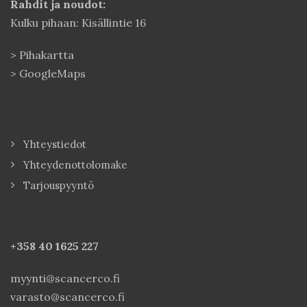
Rahdit ja noudot:
Kulku pihaan: Kisällintie 16
>
Pihakartta
>
GoogleMaps
Yhteystiedot
Yhteydenottolomake
Tarjouspyyntö
+358 40
1625 227
myynti@scancerco.fi
varasto@scancerco.fi