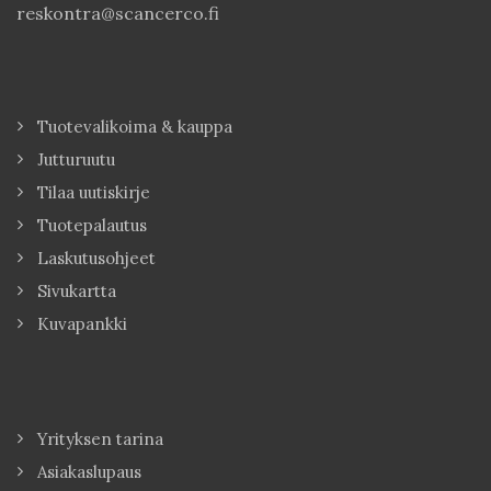
reskontra@scancerco.fi
Tuotevalikoima & kauppa
Jutturuutu
Tilaa uutiskirje
Tuotepalautus
Laskutusohjeet
Sivukartta
Kuvapankki
Yrityksen tarina
Asiakaslupaus