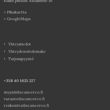
Kulku pihaan: Kisällintie 16
>
Pihakartta
>
GoogleMaps
Yhteystiedot
Yhteydenottolomake
Tarjouspyyntö
+358 40
1625 227
myynti@scancerco.fi
varasto@scancerco.fi
reskontra@scancerco.fi