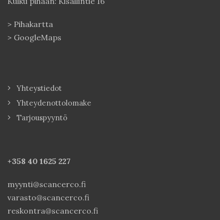
Kulku pihaan: Kisällintie 16
>
Pihakartta
>
GoogleMaps
Yhteystiedot
Yhteydenottolomake
Tarjouspyyntö
+358 40
1625 227
myynti@scancerco.fi
varasto@scancerco.fi
reskontra@scancerco.fi