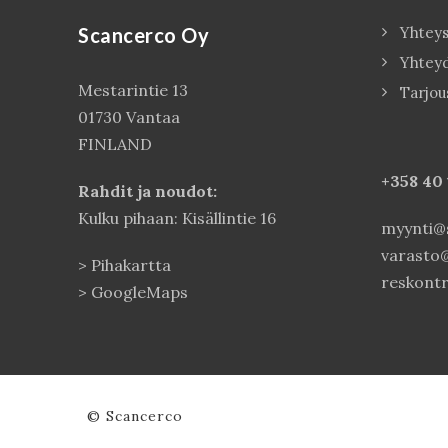
Scancerco Oy
Yhteys
Yhtey
Mestarintie 13
Tarjou
01730 Vantaa
FINLAND
+358 40
Rahdit ja noudot:
Kulku pihaan: Kisällintie 16
myynti@s
varasto@
>
Pihakartta
reskontr
>
GoogleMaps
© Scancerco