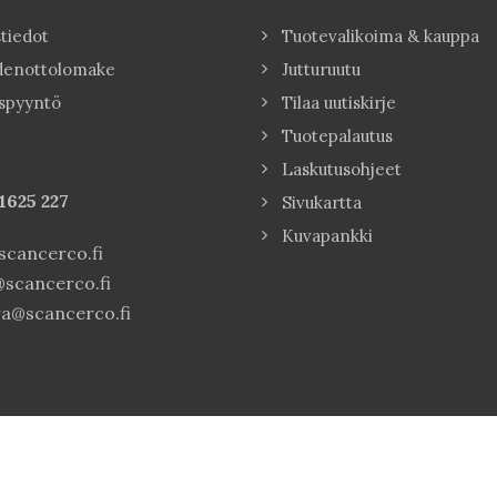
tiedot
Tuotevalikoima & kauppa
denottolomake
Jutturuutu
spyyntö
Tilaa uutiskirje
Tuotepalautus
Laskutusohjeet
1625 227
Sivukartta
Kuvapankki
cancerco.fi
scancerco.fi
a@scancerco.fi