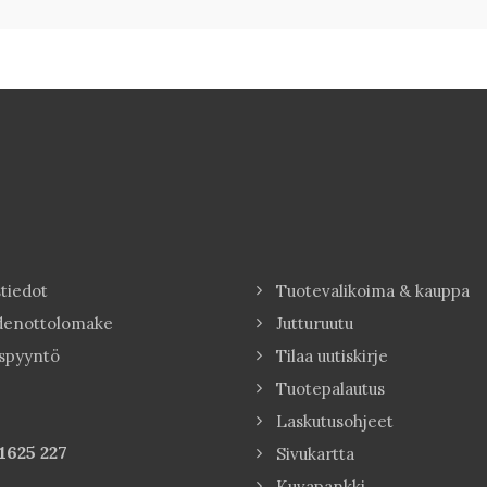
tiedot
Tuotevalikoima & kauppa
denottolomake
Jutturuutu
spyyntö
Tilaa uutiskirje
Tuotepalautus
Laskutusohjeet
1625 227
Sivukartta
Kuvapankki