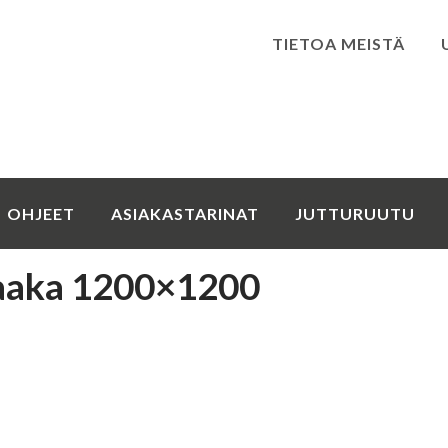
TIETOA MEISTÄ
Kirjaudu
OHJEET
ASIAKASTARINAT
JUTTURUUTU
aaka 1200×1200