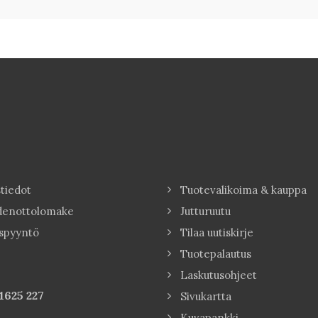
tiedot
Tuotevalikoima & kauppa
denottolomake
Jutturuutu
spyyntö
Tilaa uutiskirje
Tuotepalautus
Laskutusohjeet
1625 227
Sivukartta
Kuvapankki