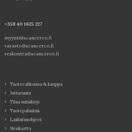
+358 40
1625 227
myynti@scancerco.fi
varasto@scancerco.fi
reskontra@scancerco.fi
Tuotevalikoima & kauppa
Jutturuutu
Tilaa uutiskirje
Tuotepalautus
Laskutusohjeet
Sivukartta