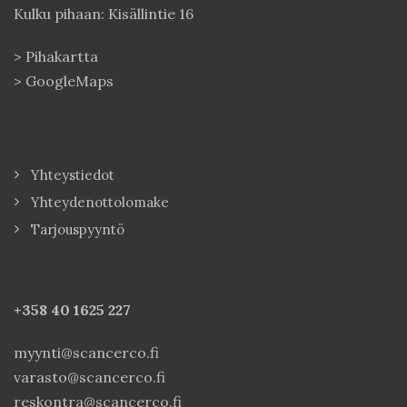
Kulku pihaan: Kisällintie 16
>
Pihakartta
>
GoogleMaps
Yhteystiedot
Yhteydenottolomake
Tarjouspyyntö
+358 40
1625 227
myynti@scancerco.fi
varasto@scancerco.fi
reskontra@scancerco.fi