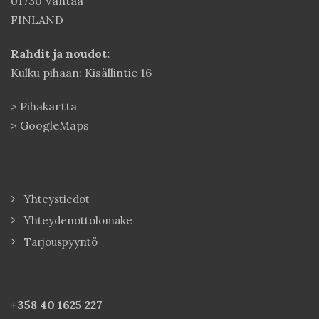
01730 Vantaa
FINLAND
Rahdit ja noudot:
Kulku pihaan: Kisällintie 16
>
Pihakartta
>
GoogleMaps
Yhteystiedot
Yhteydenottolomake
Tarjouspyyntö
+358 40
1625 227