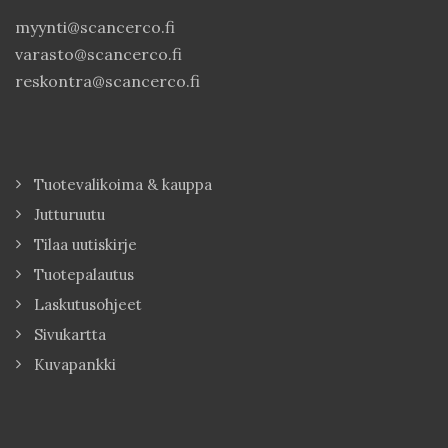
myynti@scancerco.fi
varasto@scancerco.fi
reskontra@scancerco.fi
Tuotevalikoima & kauppa
Jutturuutu
Tilaa uutiskirje
Tuotepalautus
Laskutusohjeet
Sivukartta
Kuvapankki