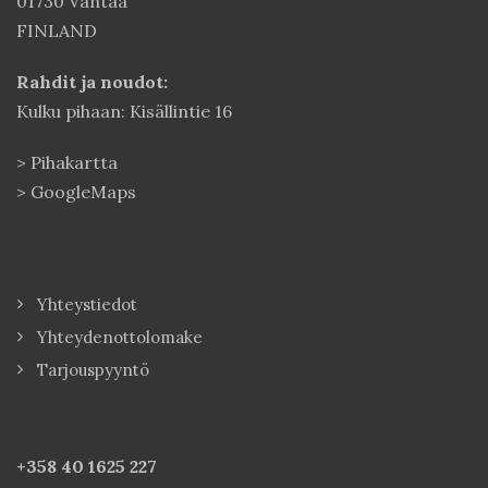
01730 Vantaa
FINLAND
Rahdit ja noudot:
Kulku pihaan: Kisällintie 16
>
Pihakartta
>
GoogleMaps
Yhteystiedot
Yhteydenottolomake
Tarjouspyyntö
+358 40
1625 227