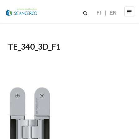
FI
EN
TE_340_3D_F1