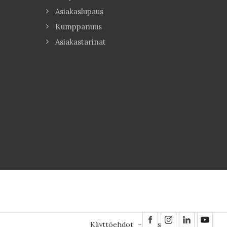
Asiakaslupaus
Kumppanuus
Asiakastarinat
Käyttöehdot
Evästeet