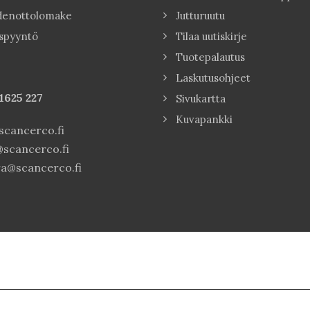
denottolomake
Jutturuutu
spyyntö
Tilaa uutiskirje
Tuotepalautus
Laskutusohjeet
1625 227
Sivukartta
Kuvapankki
cancerco.fi
scancerco.fi
a@scancerco.fi