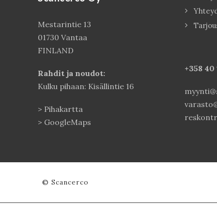
Yhtey
Mestarintie 13
Tarjou
01730 Vantaa
FINLAND
+358 40
Rahdit ja noudot:
Kulku pihaan: Kisällintie 16
myynti@s
varasto@
>
Pihakartta
reskontr
>
GoogleMaps
© Scancerco