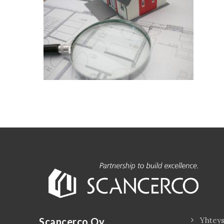
Scancerco Oy
Yhteys