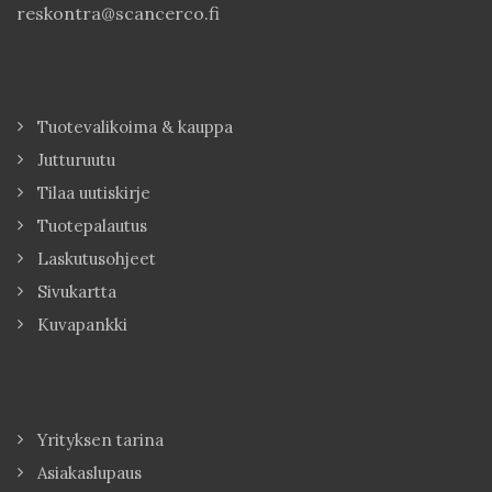
reskontra@scancerco.fi
Tuotevalikoima & kauppa
Jutturuutu
Tilaa uutiskirje
Tuotepalautus
Laskutusohjeet
Sivukartta
Kuvapankki
Yrityksen tarina
Asiakaslupaus