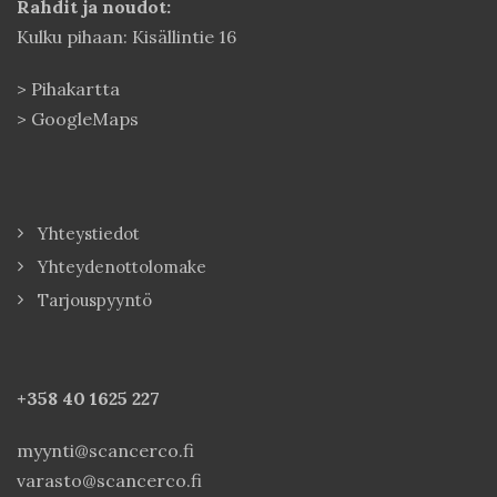
Rahdit ja noudot:
Kulku pihaan: Kisällintie 16
>
Pihakartta
>
GoogleMaps
Yhteystiedot
Yhteydenottolomake
Tarjouspyyntö
+358 40
1625 227
myynti@scancerco.fi
varasto@scancerco.fi