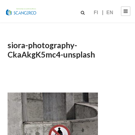
FI
EN
siora-photography-
CkaAkgK5mc4-unsplash