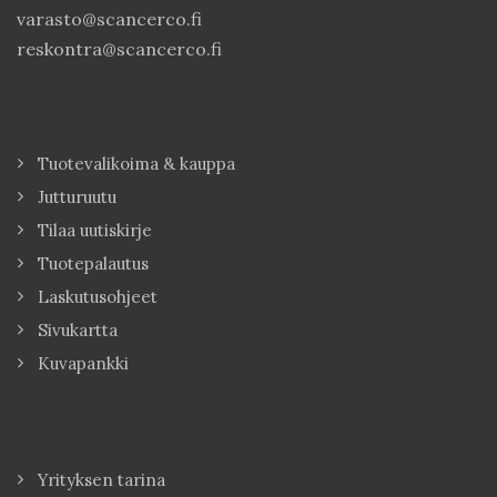
varasto@scancerco.fi
reskontra@scancerco.fi
Tuotevalikoima & kauppa
Jutturuutu
Tilaa uutiskirje
Tuotepalautus
Laskutusohjeet
Sivukartta
Kuvapankki
Yrityksen tarina