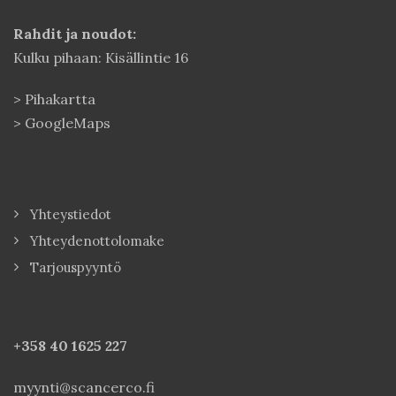
Rahdit ja noudot:
Kulku pihaan: Kisällintie 16
>
Pihakartta
>
GoogleMaps
Yhteystiedot
Yhteydenottolomake
Tarjouspyyntö
+358 40
1625 227
myynti@scancerco.fi