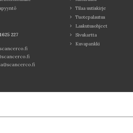
spyyntö
Tilaa uutiskirje
Tuotepalautus
Laskutusohjeet
1625 227
Sivukartta
Kuvapankki
cancerco.fi
scancerco.fi
a@scancerco.fi