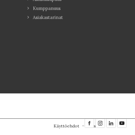
Kumppanuus
Asiakastarinat
Käyttöehdot
Evästeet