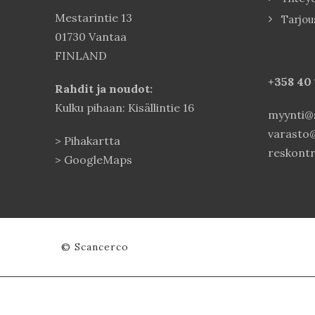
Mestarintie 13
Tarjou
01730 Vantaa
FINLAND
+358 40
Rahdit ja noudot:
Kulku pihaan: Kisällintie 16
myynti@s
varasto@
>
Pihakartta
reskontr
>
GoogleMaps
© Scancerco