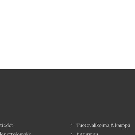
tiedot
Tuotevalikoima & kauppa
denottolomake
Jutturuutu