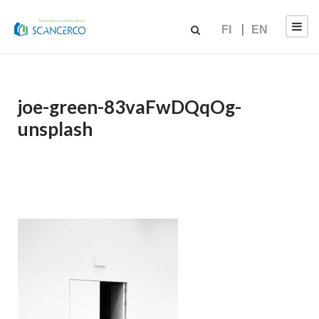
FI
EN
joe-green-83vaFwDQqOg-
unsplash