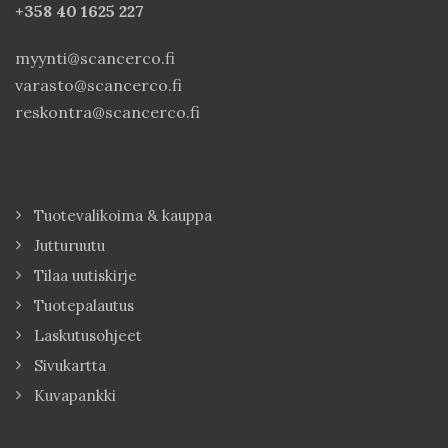
+358 40
1625 227
myynti@scancerco.fi
varasto@scancerco.fi
reskontra@scancerco.fi
Tuotevalikoima & kauppa
Jutturuutu
Tilaa uutiskirje
Tuotepalautus
Laskutusohjeet
Sivukartta
Kuvapankki