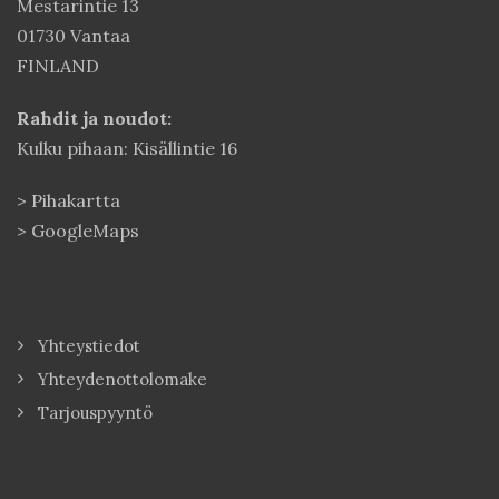
Mestarintie 13
01730 Vantaa
FINLAND
Rahdit ja noudot:
Kulku pihaan: Kisällintie 16
>
Pihakartta
>
GoogleMaps
Yhteystiedot
Yhteydenottolomake
Tarjouspyyntö