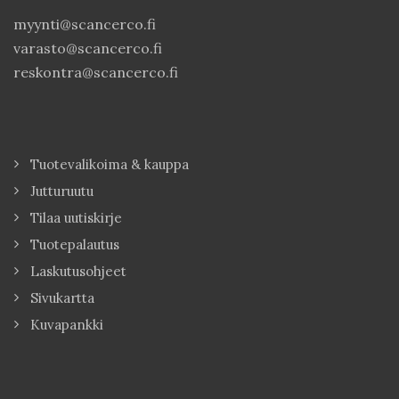
myynti@scancerco.fi
varasto@scancerco.fi
reskontra@scancerco.fi
Tuotevalikoima & kauppa
Jutturuutu
Tilaa uutiskirje
Tuotepalautus
Laskutusohjeet
Sivukartta
Kuvapankki