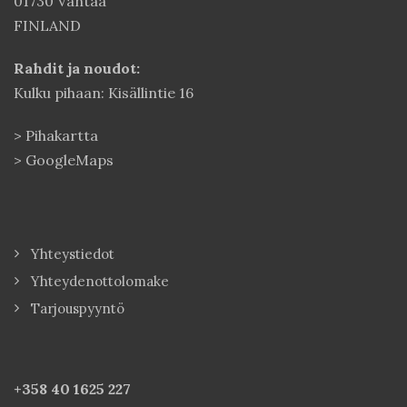
01730 Vantaa
FINLAND
Rahdit ja noudot:
Kulku pihaan: Kisällintie 16
>
Pihakartta
>
GoogleMaps
Yhteystiedot
Yhteydenottolomake
Tarjouspyyntö
+358 40
1625 227