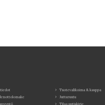
tiedot
Tuotevalikoima & kauppa
denottolomake
Jutturuutu
spyyntö
Tilaa uutiskirje