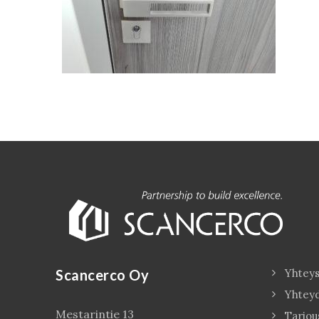
Scancerco Oy
Yhteys
Yhtey
Mestarintie 13
Tarjou