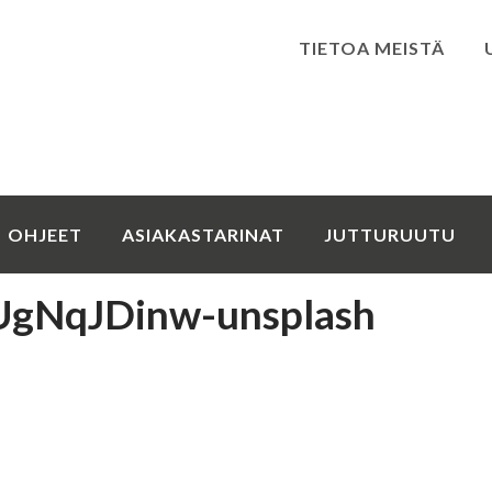
TIETOA MEISTÄ
Kirjaudu
OHJEET
ASIAKASTARINAT
JUTTURUUTU
UgNqJDinw-unsplash