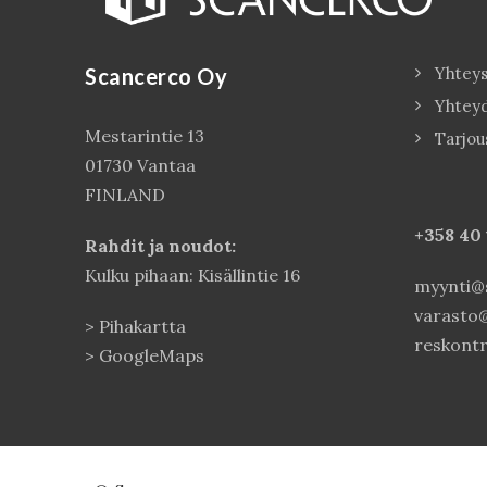
Scancerco Oy
Yhteys
Yhtey
Mestarintie 13
Tarjou
01730 Vantaa
FINLAND
+358 40
Rahdit ja noudot:
Kulku pihaan: Kisällintie 16
myynti@s
varasto@
>
Pihakartta
reskontr
>
GoogleMaps