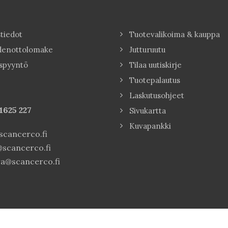
tiedot
Tuotevalikoima & kauppa
denottolomake
Jutturuutu
spyyntö
Tilaa uutiskirje
Tuotepalautus
Laskutusohjeet
1625 227
Sivukartta
Kuvapankki
cancerco.fi
scancerco.fi
a@scancerco.fi