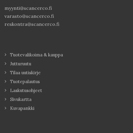
myynti@scancerco.fi
varasto@scancerco.fi
reskontra@scancerco.fi
Tuotevalikoima & kauppa
Jutturuutu
Tilaa uutiskirje
Tuotepalautus
Laskutusohjeet
Sivukartta
Kuvapankki