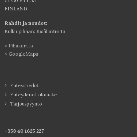
01730 Vantaa
FINLAND
Rahdit ja noudot:
Kulku pihaan: Kisällintie 16
>
Pihakartta
>
GoogleMaps
Yhteystiedot
Yhteydenottolomake
Tarjouspyyntö
+358 40
1625 227