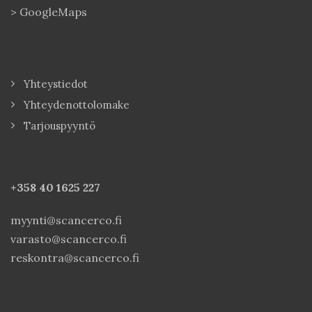
>
GoogleMaps
Yhteystiedot
Yhteydenottolomake
Tarjouspyyntö
+358 40
1625 227
myynti@scancerco.fi
varasto@scancerco.fi
reskontra@scancerco.fi