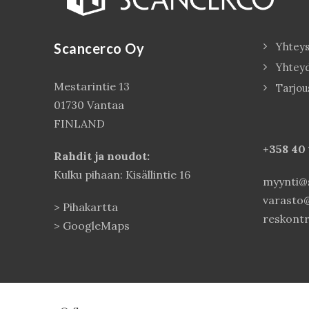
Scancerco Oy
Yhteys
Yhtey
Mestarintie 13
Tarjou
01730 Vantaa
FINLAND
+358 40
Rahdit ja noudot:
Kulku pihaan: Kisällintie 16
myynti@s
varasto@
>
Pihakartta
reskontr
>
GoogleMaps