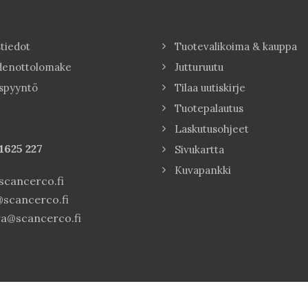
tiedot
Tuotevalikoima & kauppa
denottolomake
Jutturuutu
spyyntö
Tilaa uutiskirje
Tuotepalautus
Laskutusohjeet
1625 227
Sivukartta
Kuvapankki
cancerco.fi
scancerco.fi
a@scancerco.fi