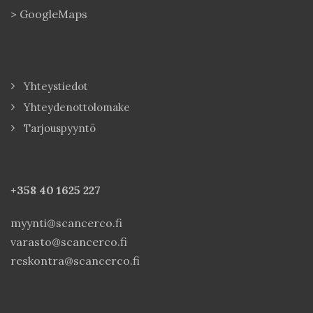
>
GoogleMaps
Yhteystiedot
Yhteydenottolomake
Tarjouspyyntö
+358 40
1625 227
myynti@scancerco.fi
varasto@scancerco.fi
reskontra@scancerco.fi