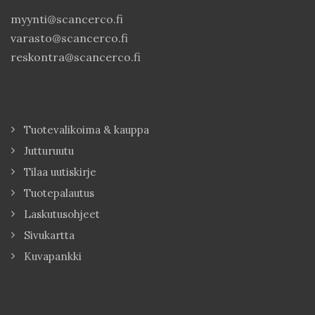
myynti@scancerco.fi
varasto@scancerco.fi
reskontra@scancerco.fi
Tuotevalikoima & kauppa
Jutturuutu
Tilaa uutiskirje
Tuotepalautus
Laskutusohjeet
Sivukartta
Kuvapankki