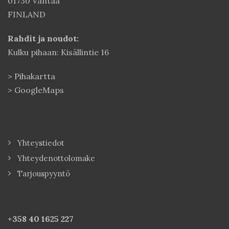
01730 Vantaa
FINLAND
Rahdit ja noudot:
Kulku pihaan: Kisällintie 16
>
Pihakartta
>
GoogleMaps
Yhteystiedot
Yhteydenottolomake
Tarjouspyyntö
+358 40
1625 227