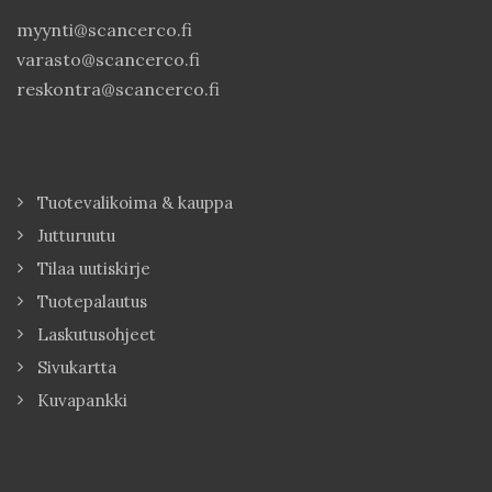
myynti@scancerco.fi
varasto@scancerco.fi
reskontra@scancerco.fi
Tuotevalikoima & kauppa
Jutturuutu
Tilaa uutiskirje
Tuotepalautus
Laskutusohjeet
Sivukartta
Kuvapankki