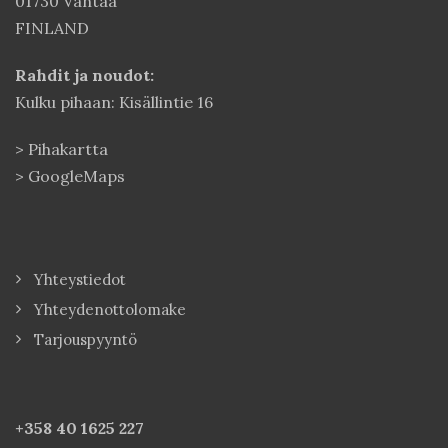
01730 Vantaa
FINLAND
Rahdit ja noudot:
Kulku pihaan: Kisällintie 16
>
Pihakartta
>
GoogleMaps
Yhteystiedot
Yhteydenottolomake
Tarjouspyyntö
+358 40
1625 227