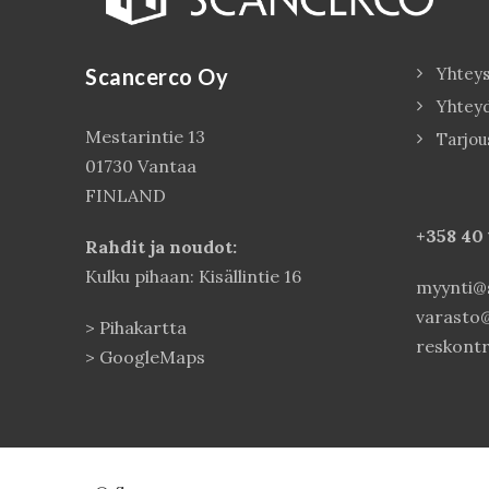
Scancerco Oy
Yhteys
Yhtey
Mestarintie 13
Tarjou
01730 Vantaa
FINLAND
+358 40
Rahdit ja noudot:
Kulku pihaan: Kisällintie 16
myynti@s
varasto@
>
Pihakartta
reskontr
>
GoogleMaps