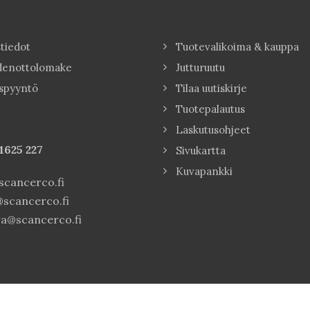
tiedot
Tuotevalikoima & kauppa
denottolomake
Jutturuutu
spyyntö
Tilaa uutiskirje
Tuotepalautus
Laskutusohjeet
1625 227
Sivukartta
Kuvapankki
cancerco.fi
scancerco.fi
a@scancerco.fi