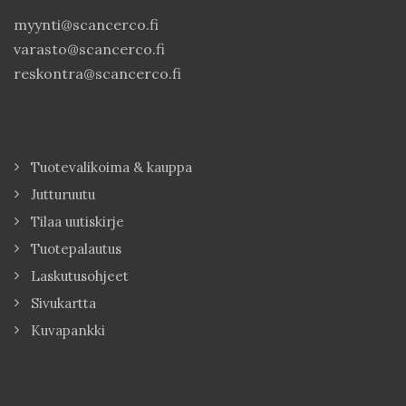
myynti@scancerco.fi
varasto@scancerco.fi
reskontra@scancerco.fi
Tuotevalikoima & kauppa
Jutturuutu
Tilaa uutiskirje
Tuotepalautus
Laskutusohjeet
Sivukartta
Kuvapankki