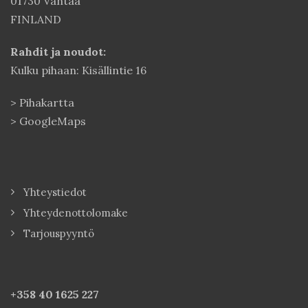
01730 Vantaa
FINLAND
Rahdit ja noudot:
Kulku pihaan: Kisällintie 16
>
Pihakartta
>
GoogleMaps
Yhteystiedot
Yhteydenottolomake
Tarjouspyyntö
+358 40
1625 227