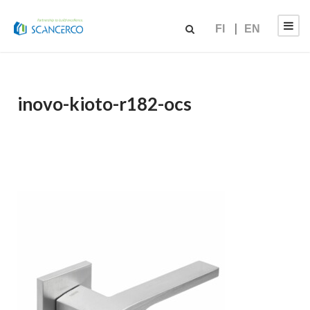
FI
EN
inovo-kioto-r182-ocs