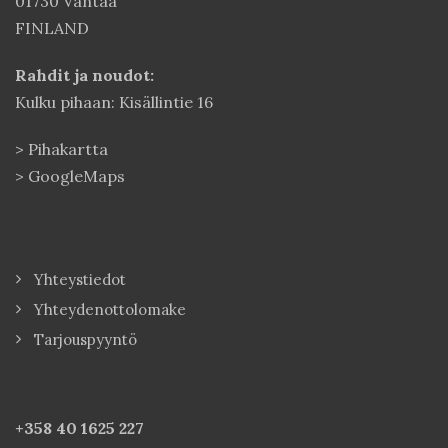
01730 Vantaa
FINLAND
Rahdit ja noudot:
Kulku pihaan: Kisällintie 16
>
Pihakartta
>
GoogleMaps
Yhteystiedot
Yhteydenottolomake
Tarjouspyyntö
+358 40
1625 227