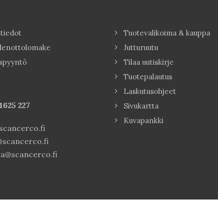
tiedot
Tuotevalikoima & kauppa
denottolomake
Jutturuutu
spyyntö
Tilaa uutiskirje
Tuotepalautus
Laskutusohjeet
1625 227
Sivukartta
Kuvapankki
cancerco.fi
scancerco.fi
a@scancerco.fi