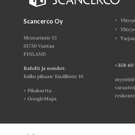
Scancerco Oy
Yhteys
Yhtey
Mestarintie 13
Tarjou
01730 Vantaa
FINLAND
+358 40
Rahdit ja noudot:
Kulku pihaan: Kisällintie 16
myynti@s
varasto@
>
Pihakartta
reskontr
>
GoogleMaps