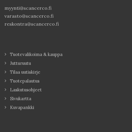
myynti@scancerco.fi
varasto@scancerco.fi
reskontra@scancerco.fi
Tuotevalikoima & kauppa
Jutturuutu
Tilaa uutiskirje
Tuotepalautus
Laskutusohjeet
Sivukartta
Kuvapankki