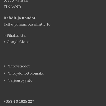
01730 Vantaa
FINLAND
Rahdit ja noudot:
Kulku pihaan: Kisällintie 16
>
Pihakartta
>
GoogleMaps
Yhteystiedot
Yhteydenottolomake
Tarjouspyyntö
+358 40
1625 227