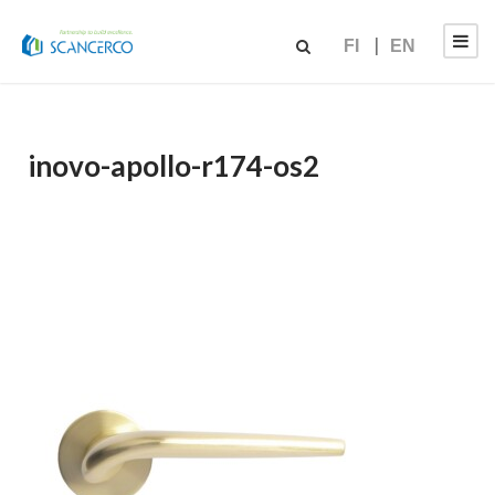
FI
EN
inovo-apollo-r174-os2