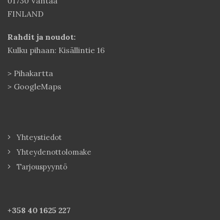
01730 Vantaa
FINLAND
Rahdit ja noudot:
Kulku pihaan: Kisällintie 16
>
Pihakartta
>
GoogleMaps
Yhteystiedot
Yhteydenottolomake
Tarjouspyyntö
+358 40
1625 227