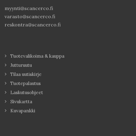
myynti@scancerco.fi
varasto@scancerco.fi
reskontra@scancerco.fi
Tuotevalikoima & kauppa
Jutturuutu
Tilaa uutiskirje
Tuotepalautus
Laskutusohjeet
Sivukartta
Kuvapankki