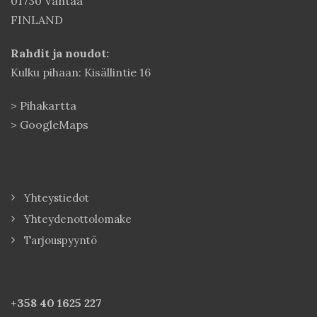
01730 Vantaa
FINLAND
Rahdit ja noudot:
Kulku pihaan: Kisällintie 16
>
Pihakartta
>
GoogleMaps
Yhteystiedot
Yhteydenottolomake
Tarjouspyyntö
+358 40
1625 227