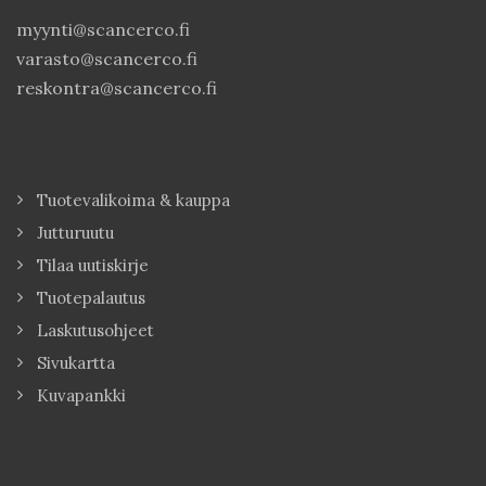
myynti@scancerco.fi
varasto@scancerco.fi
reskontra@scancerco.fi
Tuotevalikoima & kauppa
Jutturuutu
Tilaa uutiskirje
Tuotepalautus
Laskutusohjeet
Sivukartta
Kuvapankki