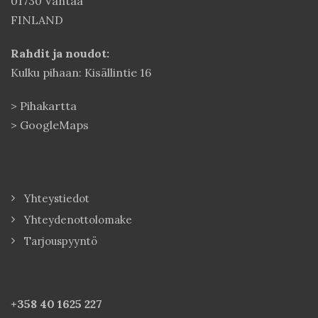
01730 Vantaa
FINLAND
Rahdit ja noudot:
Kulku pihaan: Kisällintie 16
>
Pihakartta
>
GoogleMaps
Yhteystiedot
Yhteydenottolomake
Tarjouspyyntö
+358 40
1625 227