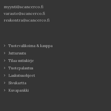
myynti@scancerco.fi
varasto@scancerco.fi
reskontra@scancerco.fi
Tuotevalikoima & kauppa
Jutturuutu
Tilaa uutiskirje
Tuotepalautus
Laskutusohjeet
Sivukartta
Kuvapankki