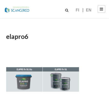
FI
EN
elapro6