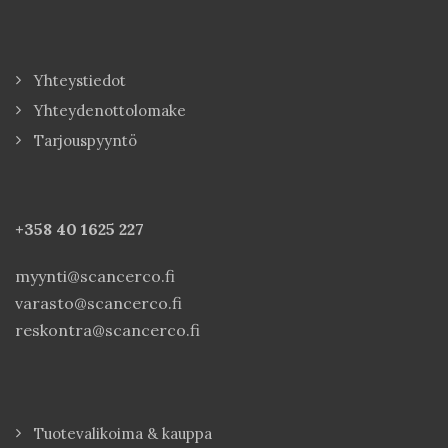
Yhteystiedot
Yhteydenottolomake
Tarjouspyyntö
+358 40
1625 227
myynti@scancerco.fi
varasto@scancerco.fi
reskontra@scancerco.fi
Tuotevalikoima & kauppa