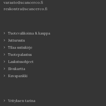
varasto@scancerco.fi
reskontra@scancerco.fi
Tuotevalikoima & kauppa
Jutturuutu
Tilaa uutiskirje
Tuotepalautus
Laskutusohjeet
Sivukartta
Kuvapankki
Yrityksen tarina