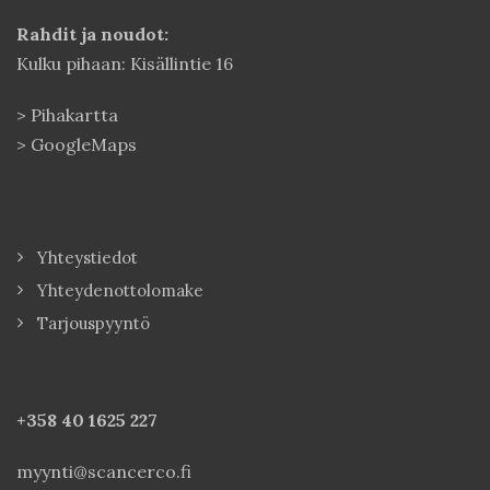
Rahdit ja noudot:
Kulku pihaan: Kisällintie 16
>
Pihakartta
>
GoogleMaps
Yhteystiedot
Yhteydenottolomake
Tarjouspyyntö
+358 40
1625 227
myynti@scancerco.fi