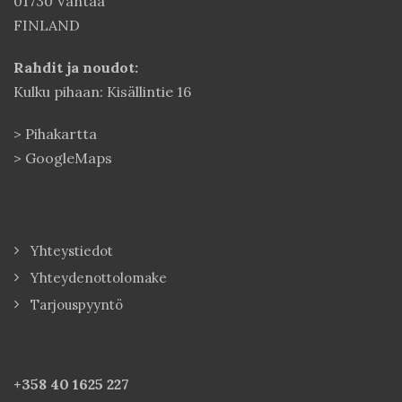
01730 Vantaa
FINLAND
Rahdit ja noudot:
Kulku pihaan: Kisällintie 16
>
Pihakartta
>
GoogleMaps
Yhteystiedot
Yhteydenottolomake
Tarjouspyyntö
+358 40
1625 227