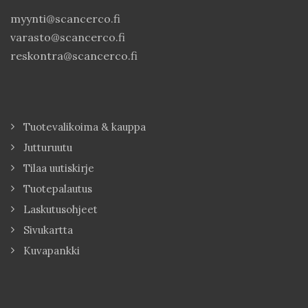
myynti@scancerco.fi
varasto@scancerco.fi
reskontra@scancerco.fi
Tuotevalikoima & kauppa
Jutturuutu
Tilaa uutiskirje
Tuotepalautus
Laskutusohjeet
Sivukartta
Kuvapankki