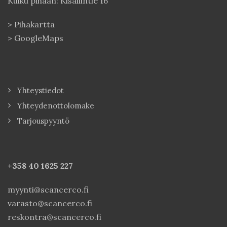
Kulku pihaan: Kisällintie 16
>
Pihakartta
>
GoogleMaps
Yhteystiedot
Yhteydenottolomake
Tarjouspyyntö
+358 40
1625 227
myynti@scancerco.fi
varasto@scancerco.fi
reskontra@scancerco.fi